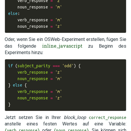
verb_response
=
'z'
noun_response
=
'm'
else
:
verb_response
=
'm'
noun_response
=
'z'
Oder, wenn Sie ein OSWeb-Experiment erstellen, fügen Sie
inline_javascript
das folgende
zu Beginn des
Experiments hinzu:
if
(
subject_parity
===
'odd'
)
{
verb_response
=
'z'
noun_response
=
'm'
}
else
{
verb_response
=
'm'
noun_response
=
'z'
}
Jetzt setzen Sie in Ihrer
block_loop
correct_response
anstelle eines festen Wertes auf eine Variable:
oder
. Sie können sich
{verb_response}
{noun_response}