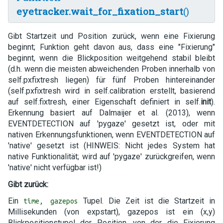
eyetracker.wait_for_fixation_start
()
Gibt Startzeit und Position zurück, wenn eine Fixierung
beginnt; Funktion geht davon aus, dass eine "Fixierung"
beginnt, wenn die Blickposition weitgehend stabil bleibt
(d.h. wenn die meisten abweichenden Proben innerhalb von
self.pxfixtresh liegen) für fünf Proben hintereinander
(self.pxfixtresh wird in self.calibration erstellt, basierend
auf self.fixtresh, einer Eigenschaft definiert in self.
init
).
Erkennung basiert auf Dalmaijer et al. (2013), wenn
EVENTDETECTION auf 'pygaze' gesetzt ist, oder mit
nativen Erkennungsfunktionen, wenn EVENTDETECTION auf
'native' gesetzt ist (HINWEIS: Nicht jedes System hat
native Funktionalität; wird auf 'pygaze' zurückgreifen, wenn
'native' nicht verfügbar ist!)
Gibt zurück:
Ein
Tupel. Die Zeit ist die Startzeit in
time, gazepos
Millisekunden (von expstart), gazepos ist ein (x,y)
Blickpositionstupel der Position, von der die Fixierung