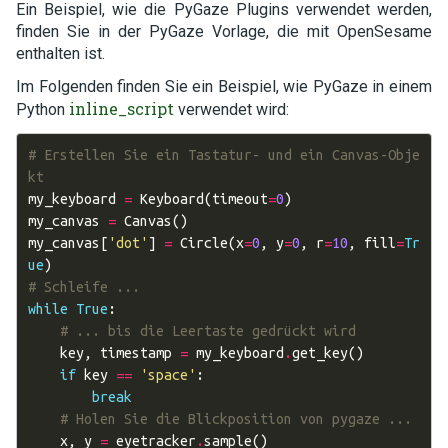
Ein Beispiel, wie die PyGaze Plugins verwendet werden,
finden Sie in der PyGaze Vorlage, die mit OpenSesame
enthalten ist.
Im Folgenden finden Sie ein Beispiel, wie PyGaze in einem
inline_script
Python
verwendet wird:
# Erstellen Sie ein Tastatur- und ein Canvas-Obje
kt
my_keyboard
=
Keyboard
(
timeout
=
0
)
my_canvas
=
Canvas
()
my_canvas
[
'dot'
]
=
Circle
(
x
=
0
,
y
=
0
,
r
=
10
,
fill
=
Tr
ue
)
# Schleife ...
while
True
:
# ... bis die Leertaste gedrückt wird
key
,
timestamp
=
my_keyboard
.
get_key
()
if
key
==
'space'
:
break
# Holen Sie die Blickposition von pygaze ...
x
,
y
=
eyetracker
.
sample
()