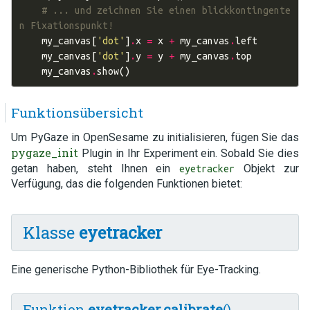
# ... und zeichnen Sie einen blickkontingente
n Fixationspunkt!
my_canvas
[
'dot'
]
.
x
=
x
+
my_canvas
.
left
my_canvas
[
'dot'
]
.
y
=
y
+
my_canvas
.
top
my_canvas
.
show
()
Funktionsübersicht
Um PyGaze in OpenSesame zu initialisieren, fügen Sie das
pygaze_init
Plugin in Ihr Experiment ein. Sobald Sie dies
getan haben, steht Ihnen ein
Objekt zur
eyetracker
Verfügung, das die folgenden Funktionen bietet:
Klasse
eyetracker
Eine generische Python-Bibliothek für Eye-Tracking.
Funktion
eyetracker.calibrate
()