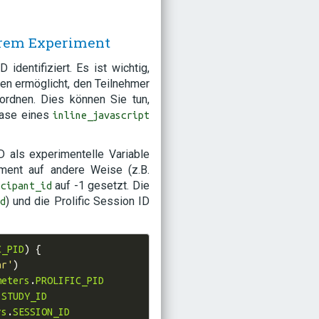
Ihrem Experiment
identifiziert. Es ist wichtig,
nen ermöglicht, den Teilnehmer
ordnen. Dies können Sie tun,
hase eines
inline_javascript
ID als experimentelle Variable
ment auf andere Weise (z.B.
auf -1 gesetzt. Die
icipant_id
) und die Prolific Session ID
d
C_PID
)
{
ar'
)
meters
.
PROLIFIC_PID
.
STUDY_ID
rs
.
SESSION_ID