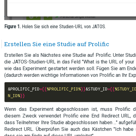
Figure 1.
Holen Sie sich eine Studien-URL von JATOS.
Erstellen Sie eine Studie auf Prolific
Erstellen Sie als Nächstes eine Studie auf Prolific. Unter Stud
die JATOS-Studien-URL in das Feld "What is the URL of your st
wie das Experiment gestartet werden soll. Fügen Sie am En
(dadurch werden wichtige Informationen von Prolific an Ihr E
&
PROLIFIC_PID
={{
%PROLIFIC_PID%
}}
&
STUDY_ID
={{
%STUDY_I
N_ID%
}}
Wenn das Experiment abgeschlossen ist, muss Prolific da
diesem Zweck verwendet Prolific eine End Redirect URL, 
dass Teilnehmer Ihre Studie abgeschlossen haben ..." aufgefüh
Redirect URL. Überprüfen Sie auch das Kästchen "Ich habe 
dass sie am Ende auf diese URL umleitet".