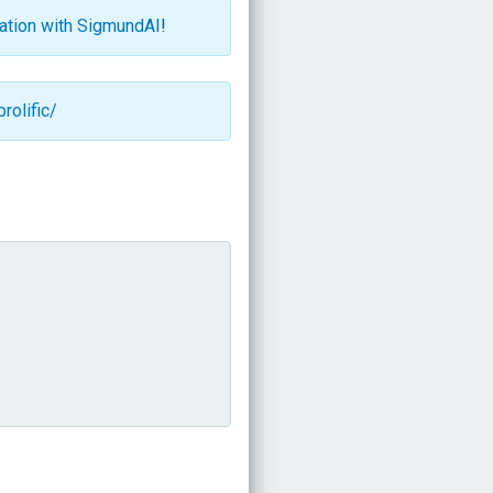
ration with SigmundAI
!
rolific/