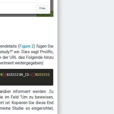
iendetails (
Figure 2
) fügen Sie
udy?" ein. Dies sagt Prolific,
de der URL das Folgende hinzu
xperiment weitergegeben):
D%
}}
&
SESSION_ID
={{
%SESSIO
rüber informiert werden. Zu
die im Feld "Um zu beweisen,
rt ist. Kopieren Sie diese End
meine Studie so eingerichtet,