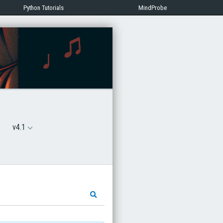
Python Tutorials
MindProbe
v4.1