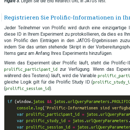
Figure 3.
Legen Sie die End Redirect URL in JATOS fest.
Registrieren Sie Prolific-Informationen in 
Jeder Teilnehmer von Prolific wird durch eine einzigartige ID 
diese ID in Ihrem Experiment zu protokollieren, da dies es Ih
von Prolific den Einträgen in den JATOS-Ergebnissen zuzu
indem Sie das unten stehende Skript in der Vorbereitungsp
Items ganz am Anfang Ihres Experiments hinzufügen.
Wenn das Experiment über Prolific läuft, steht die Prolific-
zur Verfügung. Wenn das Experi
prolific_participant_id
während des Testens) läuft, wird die Variable
prolific_part
gleiche Logik gilt für die Prolific Study ID (
prolific_study_i
(
).
prolific_session_id
if
(
window
.
jatos
&&
jatos
.
urlQueryParameters
.
PROLIFI
console
.
log
(
'Prolific-Informationen sind verfügb
var
prolific_participant_id
=
jatos
.
urlQueryPara
var
prolific_study_id
=
jatos
.
urlQueryParameters
var
prolific_session_id
=
jatos
.
urlQueryParamete