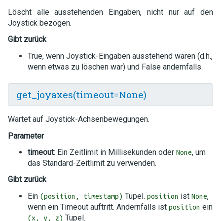
Löscht alle ausstehenden Eingaben, nicht nur auf den
Joystick bezogen.
Gibt zurück
True, wenn Joystick-Eingaben ausstehend waren (d.h.,
wenn etwas zu löschen war) und False andernfalls.
get_joyaxes(timeout=None)
Wartet auf Joystick-Achsenbewegungen.
Parameter
timeout
: Ein Zeitlimit in Millisekunden oder
, um
None
das Standard-Zeitlimit zu verwenden.
Gibt zurück
Ein
Tupel.
ist
,
(position, timestamp)
position
None
wenn ein Timeout auftritt. Andernfalls ist
ein
position
Tupel.
(x, y, z)