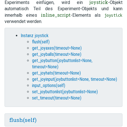
joystick
Experiments einfügen, wird ein
-Objekt
automatisch Teil des Experiment-Objekts und kann
inline_script
innerhalb eines
-Elements als
joystick
verwendet werden.
Instanz joystick
flush(self)
get_joyaxes(timeout=None)
get_joyballs(timeout=None)
get_joybutton(joybuttonlist=None,
timeout=None)
get_joyhats(timeout=None)
get_joyinput(joybuttonlist=None, timeout=None)
input_options(self)
set_joybuttonlist(joybuttonlist=None)
set_timeout(timeout=None)
flush(self)