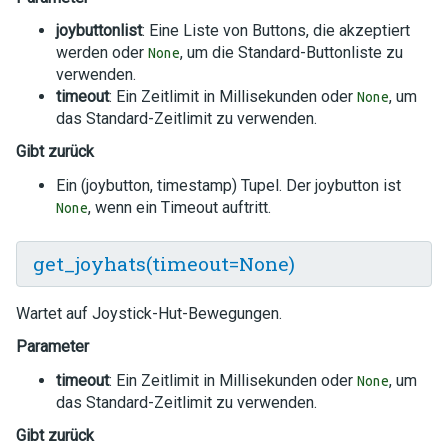
joybuttonlist
: Eine Liste von Buttons, die akzeptiert
werden oder
, um die Standard-Buttonliste zu
None
verwenden.
timeout
: Ein Zeitlimit in Millisekunden oder
, um
None
das Standard-Zeitlimit zu verwenden.
Gibt zurück
Ein (joybutton, timestamp) Tupel. Der joybutton ist
, wenn ein Timeout auftritt.
None
get_joyhats(timeout=None)
Wartet auf Joystick-Hut-Bewegungen.
Parameter
timeout
: Ein Zeitlimit in Millisekunden oder
, um
None
das Standard-Zeitlimit zu verwenden.
Gibt zurück