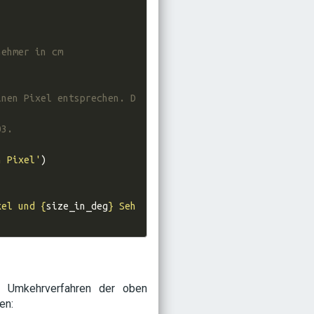
nehmer in cm
lnen Pixel entsprechen. D
03.
n Pixel'
)
xel und 
{
size_in_deg
}
 Seh
s Umkehrverfahren der oben
en: