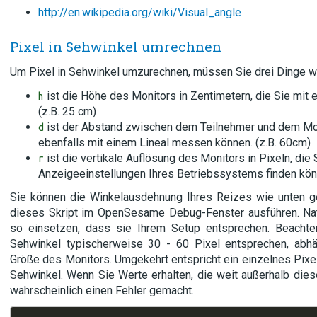
http://en.wikipedia.org/wiki/Visual_angle
Pixel in Sehwinkel umrechnen
Um Pixel in Sehwinkel umzurechnen, müssen Sie drei Dinge w
ist die Höhe des Monitors in Zentimetern, die Sie mit
h
(z.B. 25 cm)
ist der Abstand zwischen dem Teilnehmer und dem Moni
d
ebenfalls mit einem Lineal messen können. (z.B. 60cm)
ist die vertikale Auflösung des Monitors in Pixeln, die 
r
Anzeigeeinstellungen Ihres Betriebssystems finden könn
Sie können die Winkelausdehnung Ihres Reizes wie unten g
dieses Skript im OpenSesame Debug-Fenster ausführen. Nat
so einsetzen, dass sie Ihrem Setup entsprechen. Beachte
Sehwinkel typischerweise 30 - 60 Pixel entsprechen, abh
Größe des Monitors. Umgekehrt entspricht ein einzelnes Pixe
Sehwinkel. Wenn Sie Werte erhalten, die weit außerhalb dies
wahrscheinlich einen Fehler gemacht.