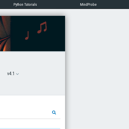
Python Tutorials
MindProbe
v4.1