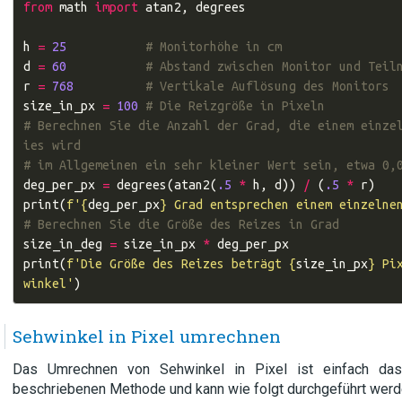
from
math
import
atan2
,
degrees
h
=
25
# Monitorhöhe in cm
d
=
60
# Abstand zwischen Monitor und Teil
r
=
768
# Vertikale Auflösung des Monitors
size_in_px
=
100
# Die Reizgröße in Pixeln
# Berechnen Sie die Anzahl der Grad, die einem einze
ies wird
# im Allgemeinen ein sehr kleiner Wert sein, etwa 0,
deg_per_px
=
degrees
(
atan2
(
.5
*
h
,
d
))
/
(
.5
*
r
)
print
(
f
'
{
deg_per_px
}
 Grad entsprechen einem einzelne
# Berechnen Sie die Größe des Reizes in Grad
size_in_deg
=
size_in_px
*
deg_per_px
print
(
f
'Die Größe des Reizes beträgt 
{
size_in_px
}
 Pi
winkel'
)
Sehwinkel in Pixel umrechnen
Das Umrechnen von Sehwinkel in Pixel ist einfach da
beschriebenen Methode und kann wie folgt durchgeführt werd