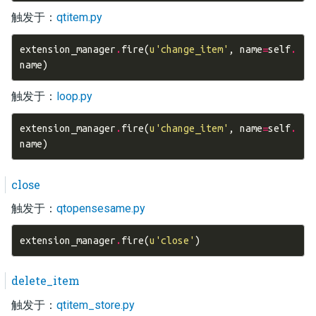
触发于：
qtitem.py
extension_manager
.
fire
(
u
'change_item'
,
name
=
self
.
name
)
触发于：
loop.py
extension_manager
.
fire
(
u
'change_item'
,
name
=
self
.
name
)
close
触发于：
qtopensesame.py
extension_manager
.
fire
(
u
'close'
)
delete_item
触发于：
qtitem_store.py