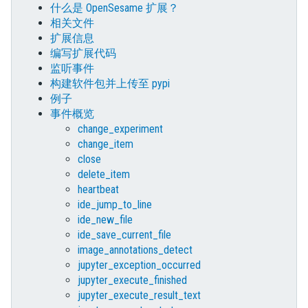
什么是 OpenSesame 扩展？
相关文件
扩展信息
编写扩展代码
监听事件
构建软件包并上传至 pypi
例子
事件概览
change_experiment
change_item
close
delete_item
heartbeat
ide_jump_to_line
ide_new_file
ide_save_current_file
image_annotations_detect
jupyter_exception_occurred
jupyter_execute_finished
jupyter_execute_result_text