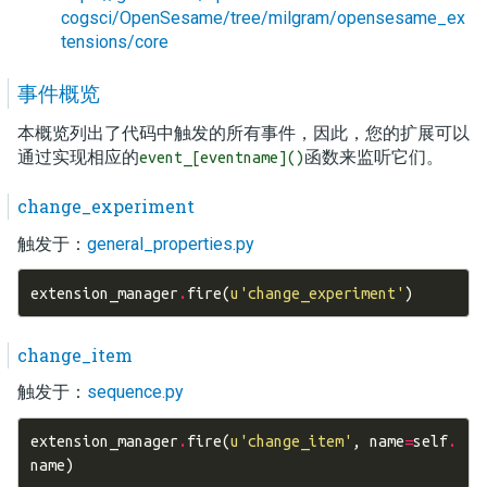
cogsci/OpenSesame/tree/milgram/opensesame_ex
tensions/core
事件概览
本概览列出了代码中触发的所有事件，因此，您的扩展可以
通过实现相应的
函数来监听它们。
event_[eventname]()
change_experiment
触发于：
general_properties.py
extension_manager
.
fire
(
u
'change_experiment'
)
change_item
触发于：
sequence.py
extension_manager
.
fire
(
u
'change_item'
,
name
=
self
.
name
)