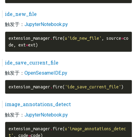
ide_new_file
触发于：
JupyterNotebook.py
extension_manager
.
fire
(
u
'ide_new_file'
,
source
=
co
de
,
ext
=
ext
)
ide_save_current_file
触发于：
OpenSesameIDE.py
extension_manager
.
fire
(
'ide_save_current_file'
)
image_annotations_detect
触发于：
JupyterNotebook.py
extension_manager
.
fire
(
u
'image_annotations_detec
t'
,
code
=
code
)