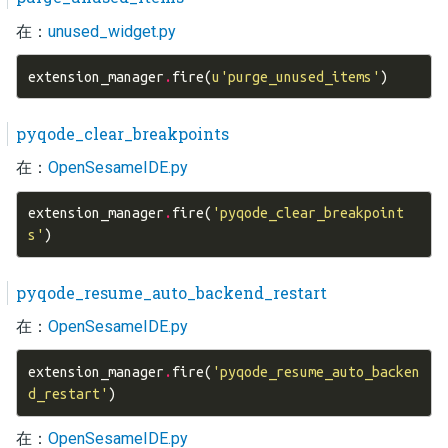
在：
unused_widget.py
extension_manager
.
fire
(
u
'purge_unused_items'
)
pyqode_clear_breakpoints
在：
OpenSesameIDE.py
extension_manager
.
fire
(
'pyqode_clear_breakpoint
s'
)
pyqode_resume_auto_backend_restart
在：
OpenSesameIDE.py
extension_manager
.
fire
(
'pyqode_resume_auto_backen
d_restart'
)
在：
OpenSesameIDE.py