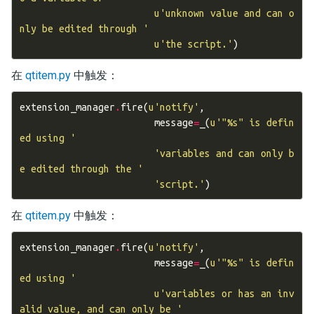
u
'unknown value and can o
nly be edited through '
u
'the script.'
)
在
qtitem.py
中触发：
extension_manager
.
fire
(
u
'notify'
,
message
=
_
(
u
'"
%s
" is defin
ed using '
'variables and can only b
e edited through the '
'script.'
)
在
qtitem.py
中触发：
extension_manager
.
fire
(
u
'notify'
,
message
=
_
(
u
'"
%s
" is defin
ed using '
u
'variables or has an inv
alid value, and can only be '