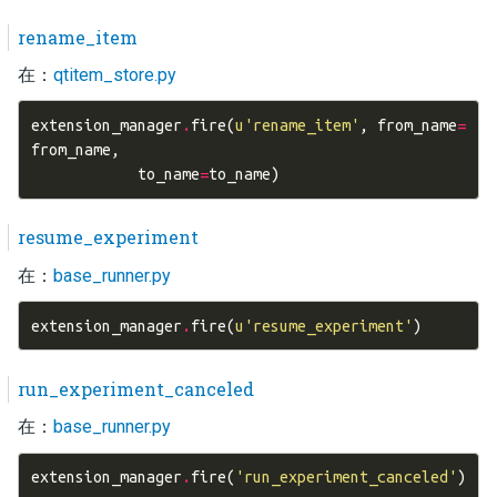
rename_item
在：
qtitem_store.py
extension_manager
.
fire
(
u
'rename_item'
,
from_name
=
from_name
,
to_name
=
to_name
)
resume_experiment
在：
base_runner.py
extension_manager
.
fire
(
u
'resume_experiment'
)
run_experiment_canceled
在：
base_runner.py
extension_manager
.
fire
(
'run_experiment_canceled'
)