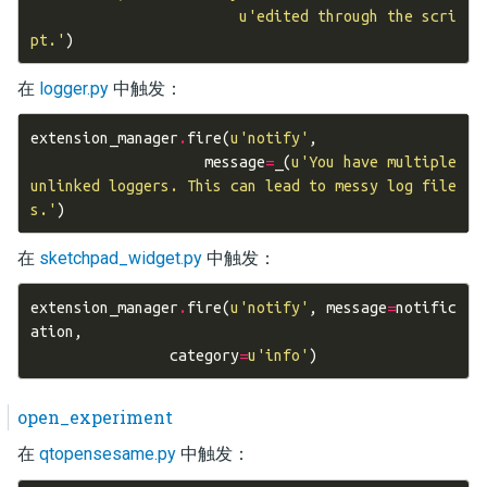
u
'edited through the scri
pt.'
)
在
logger.py
中触发：
extension_manager
.
fire
(
u
'notify'
,
message
=
_
(
u
'You have multiple 
unlinked loggers. This can lead to messy log file
s.'
)
在
sketchpad_widget.py
中触发：
extension_manager
.
fire
(
u
'notify'
,
message
=
notific
ation
,
category
=
u
'info'
)
open_experiment
在
qtopensesame.py
中触发：