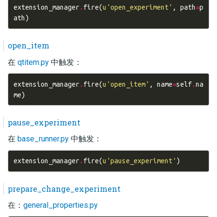
extension_manager
.
fire
(
u
'open_experiment'
,
path
=
p
ath
)
open_item
在
qtitem.py
中触发：
extension_manager
.
fire
(
u
'open_item'
,
name
=
self
.
na
me
)
pause_experiment
在
base_runner.py
中触发：
extension_manager
.
fire
(
u
'pause_experiment'
)
prepare_change_experiment
在：
general_properties.py