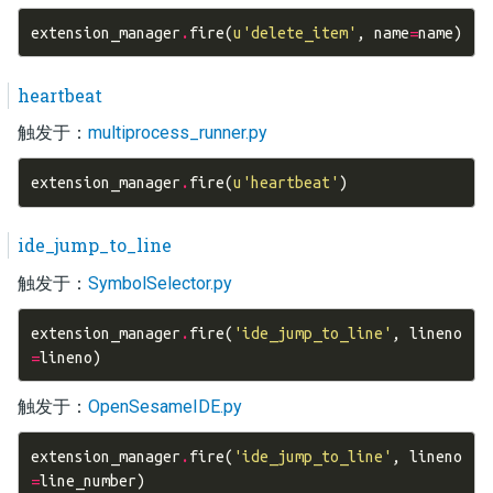
extension_manager
.
fire
(
u
'delete_item'
,
name
=
name
)
heartbeat
触发于：
multiprocess_runner.py
extension_manager
.
fire
(
u
'heartbeat'
)
ide_jump_to_line
触发于：
SymbolSelector.py
extension_manager
.
fire
(
'ide_jump_to_line'
,
lineno
=
lineno
)
触发于：
OpenSesameIDE.py
extension_manager
.
fire
(
'ide_jump_to_line'
,
lineno
=
line_number
)