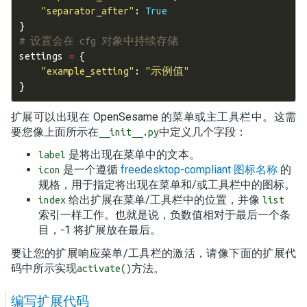
"separator_after"
:
True
}
# 设置会在 cfg 对象中持续存储
settings
=
{
"example_setting"
:
"示例值"
}
扩展可以出现在 OpenSesame 的菜单或主工具栏中。这需
要您像上面所示在
中定义几个字段：
__init__.py
是将出现在菜单中的文本。
label
是一个遵循
freedesktop-compliant 图标名称
的
icon
规格，用于指定将出现在菜单和/或工具栏中的图标。
给出扩展在菜单/工具栏中的位置，并像
index
list
索引一样工作。也就是说，负数值相对于最后一个条
目，-1 将扩展放在最后。
要让您的扩展响应菜单/工具栏的激活，请像下面的扩展代
码中所示实现
方法。
activate()
编写扩展代码