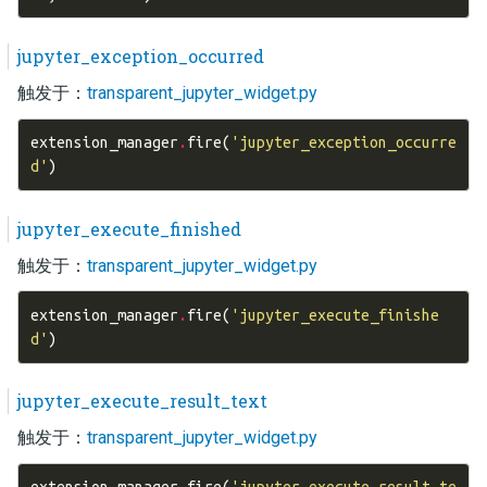
jupyter_exception_occurred
触发于：
transparent_jupyter_widget.py
extension_manager
.
fire
(
'jupyter_exception_occurre
d'
)
jupyter_execute_finished
触发于：
transparent_jupyter_widget.py
extension_manager
.
fire
(
'jupyter_execute_finishe
d'
)
jupyter_execute_result_text
触发于：
transparent_jupyter_widget.py