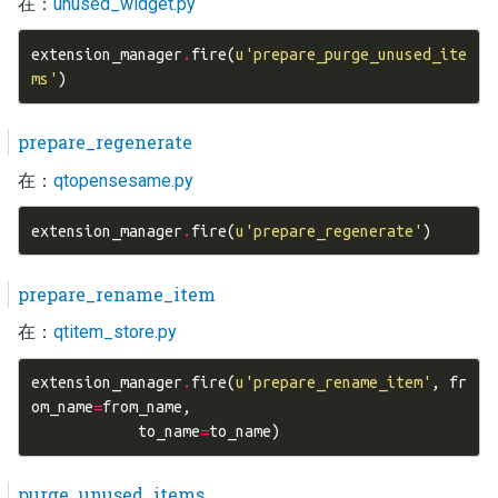
在：
unused_widget.py
extension_manager
.
fire
(
u
'prepare_purge_unused_ite
ms'
)
prepare_regenerate
在：
qtopensesame.py
extension_manager
.
fire
(
u
'prepare_regenerate'
)
prepare_rename_item
在：
qtitem_store.py
extension_manager
.
fire
(
u
'prepare_rename_item'
,
fr
om_name
=
from_name
,
to_name
=
to_name
)
purge_unused_items