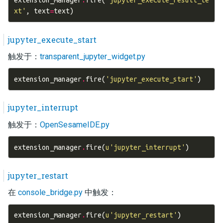
extension_manager
.
fire
(
'jupyter_execute_result_te
xt'
,
text
=
text
)
jupyter_execute_start
触发于：
transparent_jupyter_widget.py
extension_manager
.
fire
(
'jupyter_execute_start'
)
jupyter_interrupt
触发于：
OpenSesameIDE.py
extension_manager
.
fire
(
u
'jupyter_interrupt'
)
jupyter_restart
在
console_bridge.py
中触发：
extension_manager
.
fire
(
u
'jupyter_restart'
)