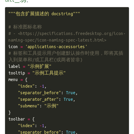
。
init__.py
"""包含扩展描述的 docstring"""
# 标准图标名称
# - <https://specifications.freedesktop.org/icon-
naming-spec/icon-naming-spec-latest.html>
icon
=
'applications-accessories'
# 标签和工具提示用户创建默认操作时使用，即将其插
入到菜单和/或工具栏(或两者皆非)
label
=
"示例扩展"
tooltip
=
"示例工具提示"
menu
=
{
"index"
:
-
1
,
"separator_before"
:
True
,
"separator_after"
:
True
,
"submenu"
:
"示例"
}
toolbar
=
{
"index"
:
-
1
,
"separator_before"
:
True
,