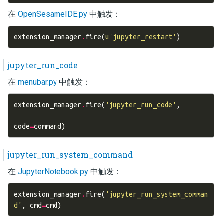
在
OpenSesameIDE.py
中触发：
extension_manager
.
fire
(
u
'jupyter_restart'
)
jupyter_run_code
在
menubar.py
中触发：
extension_manager
.
fire
(
'jupyter_run_code'
,
code
=
command
)
jupyter_run_system_command
在
JupyterNotebook.py
中触发：
extension_manager
.
fire
(
'jupyter_run_system_comman
d'
,
cmd
=
cmd
)