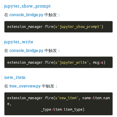
jupyter_show_prompt
在
console_bridge.py
中触发：
extension_manager
.
fire
(
u
'jupyter_show_prompt'
)
jupyter_write
在
console_bridge.py
中触发：
extension_manager
.
fire
(
u
'jupyter_write'
,
msg
=
s
)
new_item
在
tree_overview.py
中触发：
extension_manager
.
fire
(
u
'new_item'
,
name
=
item
.
nam
e
,
_type
=
item
.
item_type
)