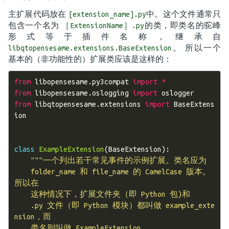
主扩展代码放在
中。这个文件通常只
[extension_name].py
包含一个名为
的类，即类名的驼峰
［ExtensionName］.py
形式等于插件名称，继承自
。 所以一个
libqtopensesame.extensions.BaseExtension
基本的（非功能性的）扩展类应该是这样的：
from
libopensesame.py3compat
import
*
from
libopensesame.oslogging
import
oslogger
from
libqtopensesame.extensions
import
BaseExtens
ion
class
ExampleExtension
(
BaseExtension
):
"""一个列出若干常见事件的示例扩展。类名应为
    folder_name 和 file_name 的 CamelCase 版本。
所以在
    这种情况下，扩展文件夹（即 Python 包)和
    .py 文件（即 Python 模块）都叫做 example_exte
nsion，而
    类名则叫做 ExampleExtension