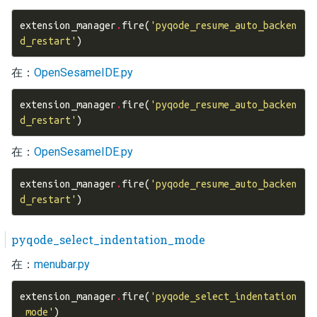
extension_manager
.
fire
(
'pyqode_resume_auto_backen
d_restart'
)
在：
OpenSesameIDE.py
extension_manager
.
fire
(
'pyqode_resume_auto_backen
d_restart'
)
在：
OpenSesameIDE.py
extension_manager
.
fire
(
'pyqode_resume_auto_backen
d_restart'
)
pyqode_select_indentation_mode
在：
menubar.py
extension_manager
.
fire
(
'pyqode_select_indentation
_mode'
)