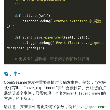
    """
def
activate
(
self
):
oslogger
.
debug
(
'example_extension 扩展激
活'
)
def
event_save_experiment
(
self
,
path
):
oslogger
.
debug
(
f
'Event fired: save_experi
ment(path=
{
path
}
)'
)
# 更多事件监听器，请参阅示例扩展源代码
监听事件
OpenSesame在发生重要事情时会触发事件。例如，当实验
被保存时，“save_experiment”事件会被触发。要让您的扩
展监听某个事件，只需实现一个名为
的
event_[event name]
方法，如上所示。
请注意，某些事件需要关键字参数，例如
save_experiment