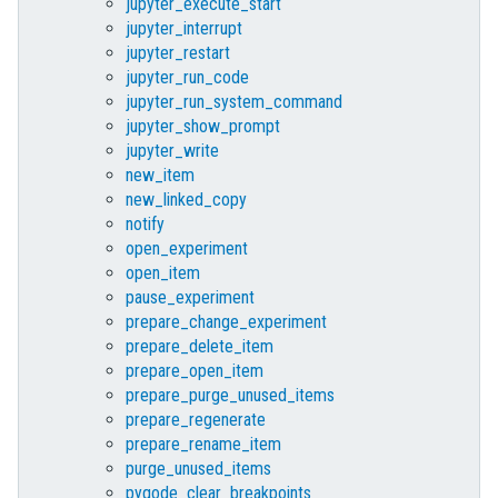
jupyter_execute_start
jupyter_interrupt
jupyter_restart
jupyter_run_code
jupyter_run_system_command
jupyter_show_prompt
jupyter_write
new_item
new_linked_copy
notify
open_experiment
open_item
pause_experiment
prepare_change_experiment
prepare_delete_item
prepare_open_item
prepare_purge_unused_items
prepare_regenerate
prepare_rename_item
purge_unused_items
pyqode_clear_breakpoints