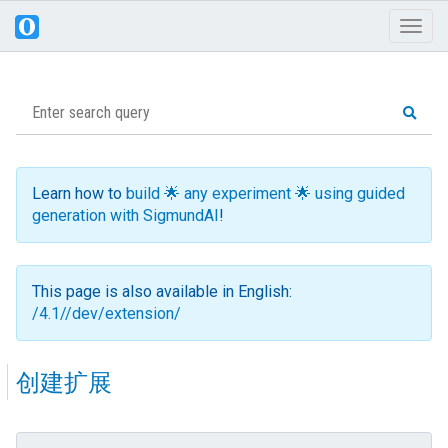
Toggl
naviga
Learn how to
build 🌟 any experiment 🌟 using guided
generation with SigmundAI
!
This page is also available in English:
/4.1//dev/extension/
创建扩展