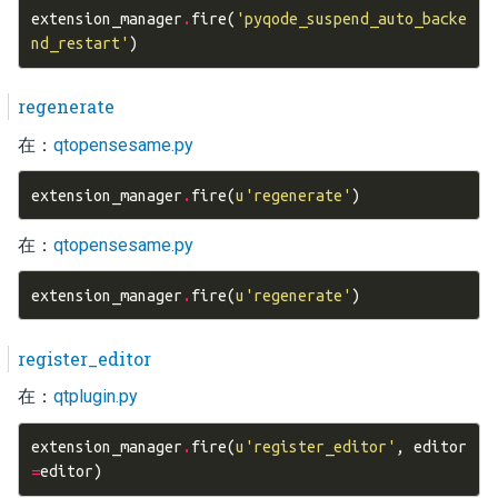
extension_manager
.
fire
(
'pyqode_suspend_auto_backe
nd_restart'
)
regenerate
在：
qtopensesame.py
extension_manager
.
fire
(
u
'regenerate'
)
在：
qtopensesame.py
extension_manager
.
fire
(
u
'regenerate'
)
register_editor
在：
qtplugin.py
extension_manager
.
fire
(
u
'register_editor'
,
editor
=
editor
)