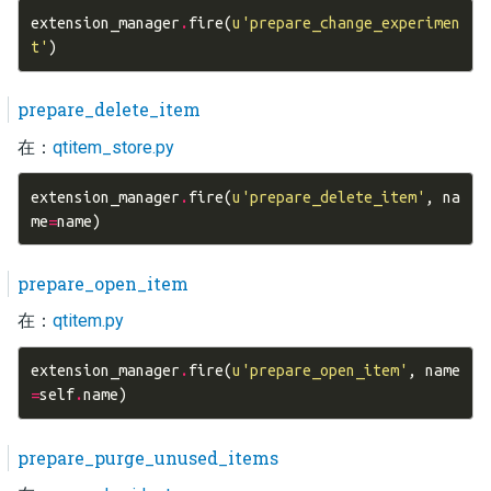
extension_manager
.
fire
(
u
'prepare_change_experimen
t'
)
prepare_delete_item
在：
qtitem_store.py
extension_manager
.
fire
(
u
'prepare_delete_item'
,
na
me
=
name
)
prepare_open_item
在：
qtitem.py
extension_manager
.
fire
(
u
'prepare_open_item'
,
name
=
self
.
name
)
prepare_purge_unused_items