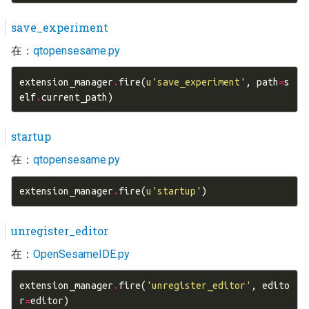
save_experiment
在：
qtopensesame.py
extension_manager
.
fire
(
u
'save_experiment'
,
path
=
s
elf
.
current_path
)
startup
在：
qtopensesame.py
extension_manager
.
fire
(
u
'startup'
)
unregister_editor
在：
OpenSesameIDE.py
extension_manager
.
fire
(
'unregister_editor'
,
edito
r
=
editor
)