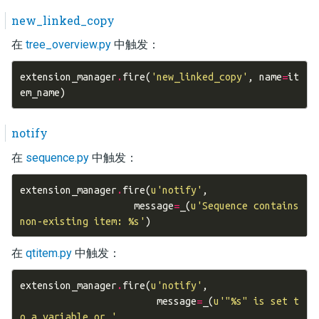
new_linked_copy
在
tree_overview.py
中触发：
extension_manager
.
fire
(
'new_linked_copy'
,
name
=
it
em_name
)
notify
在
sequence.py
中触发：
extension_manager
.
fire
(
u
'notify'
,
message
=
_
(
u
'Sequence contains 
non-existing item: 
%s
'
)
在
qtitem.py
中触发：
extension_manager
.
fire
(
u
'notify'
,
message
=
_
(
u
'"
%s
" is set t
o a variable or '