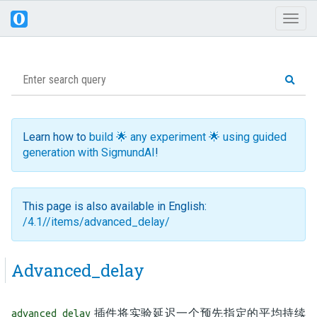
Toggl
naviga
Learn how to
build 🌟 any experiment 🌟 using guided
generation with SigmundAI
!
This page is also available in English:
/4.1//items/advanced_delay/
Advanced_delay
插件将实验延迟一个预先指定的平均持续
advanced_delay