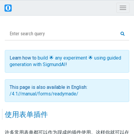
Toggl
naviga
Learn how to
build 🌟 any experiment 🌟 using guided
generation with SigmundAI
!
This page is also available in English:
/4.1//manual/forms/readymade/
使用表单插件
许多常用表单都可以作为现成的插件使用。这样你就可以在