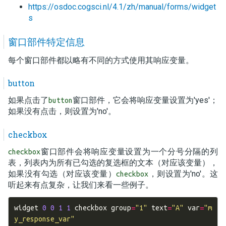
https://osdoc.cogsci.nl/4.1/zh/manual/forms/widget
s
窗口部件特定信息
每个窗口部件都以略有不同的方式使用其响应变量。
button
如果点击了
窗口部件，它会将响应变量设置为'yes'；
button
如果没有点击，则设置为'no'。
checkbox
窗口部件会将响应变量设置为一个分号分隔的列
checkbox
表，列表内为所有已勾选的复选框的文本（对应该变量），
如果没有勾选（对应该变量）
，则设置为'no'。这
checkbox
听起来有点复杂，让我们来看一些例子。
widget
0
0
1
1
checkbox
group
=
"1"
text
=
"A"
var
=
"m
y_response_var"