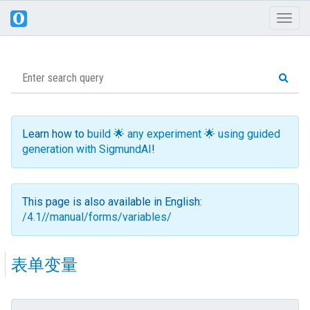
Toggl
naviga
Learn how to
build 🌟 any experiment 🌟 using guided
generation with SigmundAI
!
This page is also available in English:
/4.1//manual/forms/variables/
表单变量