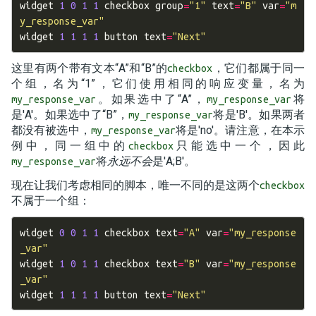
widget
1
0
1
1
checkbox
group
=
"1"
text
=
"B"
var
=
"m
y_response_var"
widget
1
1
1
1
button
text
=
"Next"
这里有两个带有文本“A”和“B”的
，它们都属于同一
checkbox
个组，名为“1”，它们使用相同的响应变量，名为
。如果选中了“A”，
将
my_response_var
my_response_var
是'A'。如果选中了“B”，
将是'B'。如果两者
my_response_var
都没有被选中，
将是'no'。请注意，在本示
my_response_var
例中，同一组中的
只能选中一个，因此
checkbox
将
永远不会
是'A;B'。
my_response_var
现在让我们考虑相同的脚本，唯一不同的是这两个
checkbox
不属于一个组：
widget
0
0
1
1
checkbox
text
=
"A"
var
=
"my_response
_var"
widget
1
0
1
1
checkbox
text
=
"B"
var
=
"my_response
_var"
widget
1
1
1
1
button
text
=
"Next"