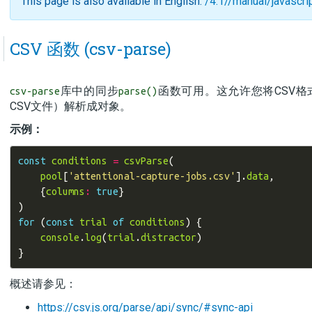
This page is also available in English:
/4.1//manual/javascri
CSV 函数 (csv-parse)
库中的同步
函数可用。这允许您将CSV
csv-parse
parse()
CSV文件）解析成对象。
示例：
const
conditions
=
csvParse
(
pool
[
'attentional-capture-jobs.csv'
].
data
,
{
columns
:
true
}
)
for
(
const
trial
of
conditions
)
{
console
.
log
(
trial
.
distractor
)
}
概述请参见：
https://csv.js.org/parse/api/sync/#sync-api