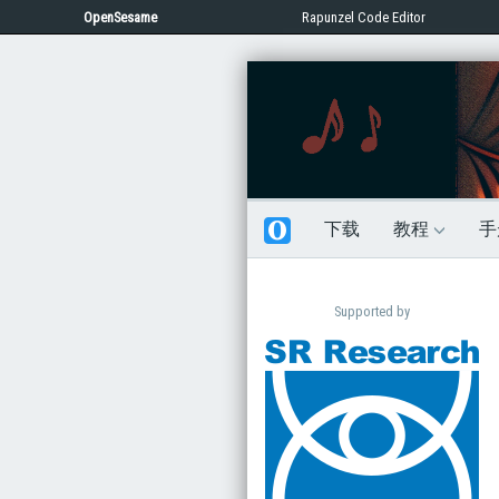
OpenSesame
Rapunzel Code Editor
下载
教程
手
Supported by