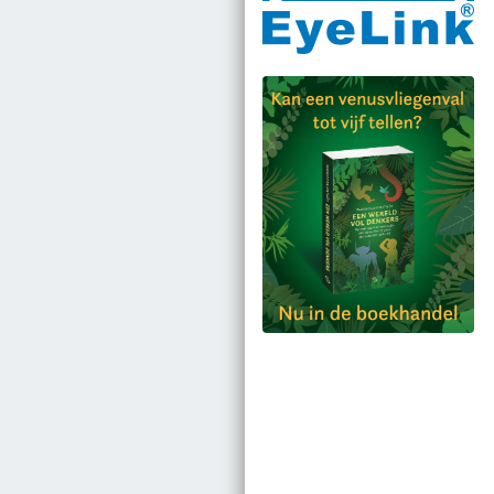
Bestel via bol.com
Bestel bij de auteur
(gesigneerd)
Koop bij je lokale
boekhandel