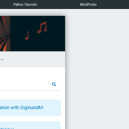
Python Tutorials
MindProbe
文
ration with SigmundAI
!