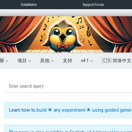
DataMatrix
Support forum
册
项目
其他
支持
v4.1
🇨🇳 简体中
Learn how to
build 🌟 any experiment 🌟 using guided gene