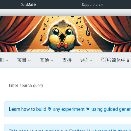
DataMatrix
Support forum
册
项目
其他
支持
v4.1
🇨🇳 简体中
Learn how to
build 🌟 any experiment 🌟 using guided gene