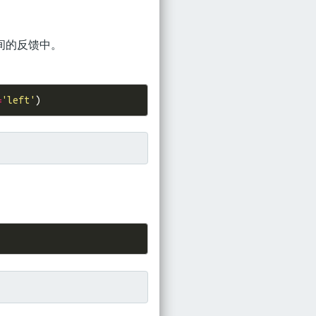
间的反馈中。
=
'left'
)