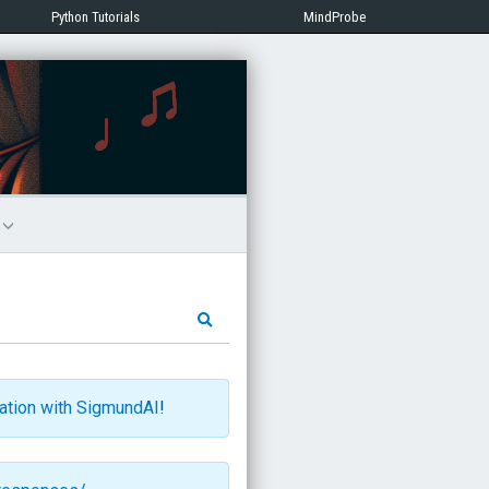
Python Tutorials
MindProbe
文
ration with SigmundAI
!