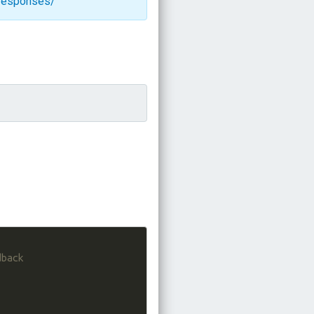
/responses/
back