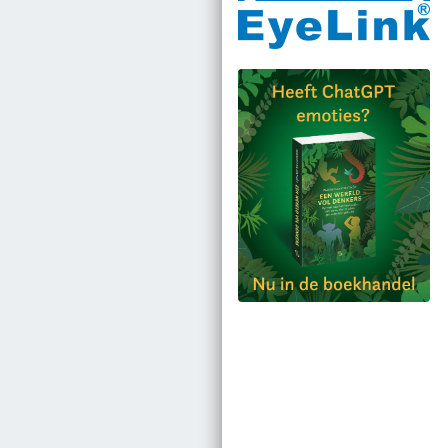
Bestel via bol.com
Bestel bij de auteur
(gesigneerd)
Koop bij je lokale
boekhandel