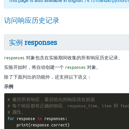
This page is also available in English:
/4.1//manual/python
访问响应历史记录
实例
responses
对象包含在实验期间收集的所有响应历史记录。
responses
实验开始时，将自动创建一个
对象。
responses
除了下面列出的功能外，还支持以下语义：
示例
# 遍历所有响应，最后给出的响应排在前面
# 每个响应都有正确的响应、response_time、item 和 feed
# 属性。
for
response
in
responses
:
print
(
response
.
correct
)