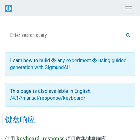
Toggl
naviga
Learn how to
build 🌟 any experiment 🌟 using guided
generation with SigmundAI
!
This page is also available in English:
/4.1//manual/response/keyboard/
键盘响应
keyboard_response
使用
项目收集键盘响应。