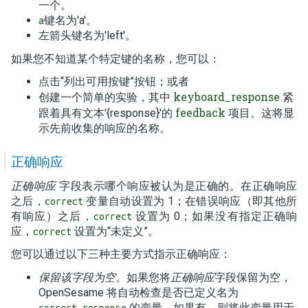
一个。
键名为'a'。
a
左箭头键名为'left'。
如果您不知道某个特定键的名称，您可以：
点击“列出可用按键”按钮；或者
keyboard_response
创建一个简单的实验，其中
紧
feedback
跟着具有文本'{response}'的
项目。这将显
示先前收集的响应的名称。
正确响应
正确响应
字段表示哪个响应被认为是正确的。在正确响应
之后，
变量自动设置为 1；在错误响应（即其他所
correct
有响应）之后，
设置为 0；如果没有指定正确响
correct
应，
设置为“未定义”。
correct
您可以通过以下三种主要方式指示正确响应：
保留该字段为空。
如果您将
正确响应
字段保留为空，
OpenSesame 将自动检查是否已定义名为
的变量，如果有，则将此变量用于
correct_response