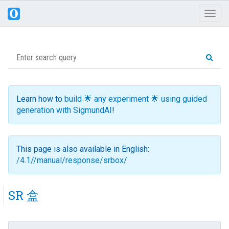
Toggl
naviga
Learn how to
build 🌟 any experiment 🌟 using guided
generation with SigmundAI
!
This page is also available in English:
/4.1//manual/response/srbox/
SR 盒