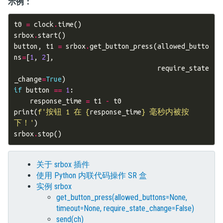
示例：
t0
=
clock
.
time
()
srbox
.
start
()
button
,
t1
=
srbox
.
get_button_press
(
allowed_butto
ns
=
[
1
,
2
],
require_state
_change
=
True
)
if
button
==
1
:
response_time
=
t1
-
t0
print
(
f
'按钮 1 在 
{
response_time
}
 毫秒内被按
下！'
)
srbox
.
stop
()
关于 srbox 插件
使用 Python 内联代码操作 SR 盒
实例 srbox
get_button_press(allowed_buttons=None,
timeout=None, require_state_change=False)
send(ch)