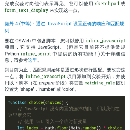
sketchpad
完成实验时向他们表示再见。您可以使用
或
form
text_display
_
来实现这一点。
额外 4 (中等)：通过 JavaScript 设置正确的响应和匹配规
则
inline_javascript
要在 OSWeb 中包含脚本，您可以使用
项目，它支持 JavaScript。 (但是它目前还不提供常规
inline_script
Python
中提供的所有功能！)关于详细信
息，请参考
这里
。
到目前为止，匹配规则始终是通过形状进行匹配。要改变这
inline_javascript
一点，将
项目添加到实验开始，并使
用以下脚本（在
prepare
阶段）将变量
随机
matching_rule
设置为 'shape'，'number' 或 'color'。
function
choice
(
choices
)
{
// JavaScript 没有内置的选择功能，所以我们在
这里定义它
// 使用 let 引入一个临时新变量
let
index
=
Math
.
floor
(
Math
.
random
()
*
choice