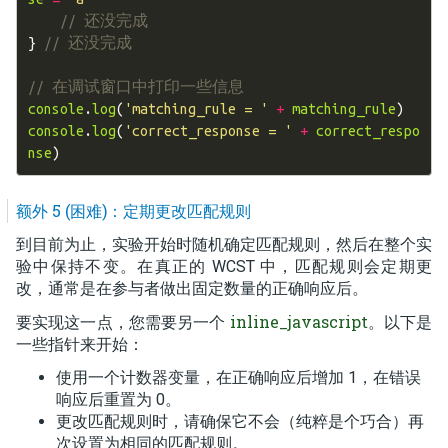
// 还没完成
}
// 还没完成
// 在调试窗口中打印一些信息
console
.
log
(
'matching_rule = '
+
matching_rule
)
console
.
log
(
'correct_response = '
+
correct_respo
nse
)
额外 5 (困难)：定期更改匹配规则
到目前为止，实验开始时随机确定匹配规则，然后在整个实
验中保持不变。在真正的 WCST 中，匹配规则会定期更
改，通常是在参与者做出固定数量的正确响应后。
inline_javascript
要实现这一点，您需要另一个
。以下是
一些指针来开始：
使用一个计数器变量，在正确响应后增加 1，在错误
响应后重置为 0。
更改匹配规则时，请确保它不会（纯粹是个巧合）再
次设置为相同的匹配规则。