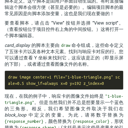
脚本定义。这个脚本是由用户界面自动生成的。有时直接编
辑这个脚本会很方便（甚至是必要的）。编辑项目脚本的最
常见原因是向脚本添加变量，这也是我们现在要做的！
要查看脚本，请点击 "View" 按钮并选择 "View script"。
（查看按钮位于项目控件右上角的中间按钮。）这将打开一
个脚本编辑器。
card_display
的脚本主要由
命令组成，这些命令定义
draw
了五张卡片以及各种文本元素。找到与响应卡对应的行。您
可以通过查看 Y 坐标来找到它，这应该是正的（即显示屏
的下部），或者通过查看图像文件的名称。
draw image center=1 file="1-blue-triangle.png" sc
现在，在我的例子中，响应卡的图像文件始终是
"1-blue-
。但是当然我们并不总是想要显示一个蓝色
triangle.png"
的三角形。相反，我们希望图像文件取决于我们在
block_loop
中定义的变量。为此，请将数字替换为
，颜色替换为
，形状
{response_number}
{response_color}
替换为
：(大括号表示这些是变量名的引
{response_shape}