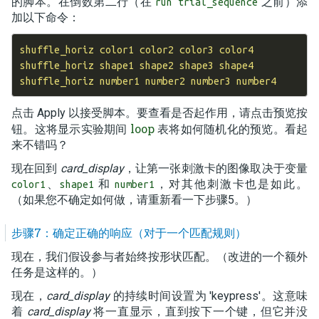
的脚本。在倒数第二行（在
之前）添
run trial_sequence
加以下命令：
shuffle_horiz color1 color2 color3 color4

shuffle_horiz shape1 shape2 shape3 shape4

点击 Apply 以接受脚本。要查看是否起作用，请点击预览按
loop
钮。这将显示实验期间
表将如何随机化的预览。看起
来不错吗？
现在回到
card_display
，让第一张刺激卡的图像取决于变量
、
和
，对其他刺激卡也是如此。
color1
shape1
number1
（如果您不确定如何做，请重新看一下步骤5。）
步骤7：确定正确的响应（对于一个匹配规则）
现在，我们假设参与者始终按形状匹配。（改进的一个额外
任务是这样的。）
现在，
card_display
的持续时间设置为 'keypress'。这意味
着
card_display
将一直显示，直到按下一个键，但它并没