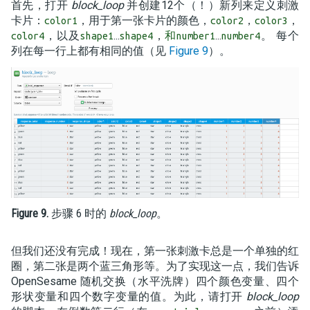
首先，打开
block_loop
并创建12个（！）新列来定义刺激
卡片：
，用于第一张卡片的颜色，
，
，
color1
color2
color3
，以及
...
，
...
。 每个
color4
shape1
shape4
和number1
number4
列在每一行上都有相同的值（见
Figure 9
）。
Figure 9.
步骤 6 时的
block_loop
。
但我们还没有完成！现在，第一张刺激卡总是一个单独的红
圈，第二张是两个蓝三角形等。为了实现这一点，我们告诉
OpenSesame 随机交换（水平洗牌）四个颜色变量、四个
形状变量和四个数字变量的值。为此，请打开
block_loop