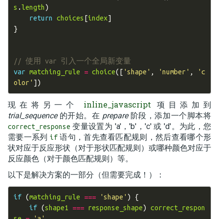
s
.
length
)
return
choices
[
index
]
}
// 使用 var 引入一个全局新变量
var
matching_rule
=
choice
([
'shape'
,
'number'
,
'c
olor'
])
inline_javascript
现在将另一个
项目添加到
trial_sequence
的开始。在
prepare
阶段，添加一个脚本将
变量设置为 'a'，'b'，'c' 或 'd'。为此，您
correct_response
需要一系列
语句，首先查看匹配规则，然后查看哪个形
if
状对应于反应形状（对于形状匹配规则）或哪种颜色对应于
反应颜色（对于颜色匹配规则）等。
以下是解决方案的一部分（但需要完成！）：
if
(
matching_rule
===
'shape'
)
{
if
(
shape1
===
response_shape
)
correct_respon
se
=
'a'