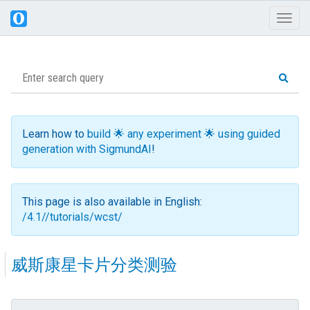
Toggl
naviga
Learn how to
build 🌟 any experiment 🌟 using guided
generation with SigmundAI
!
This page is also available in English:
/4.1//tutorials/wcst/
威斯康星卡片分类测验