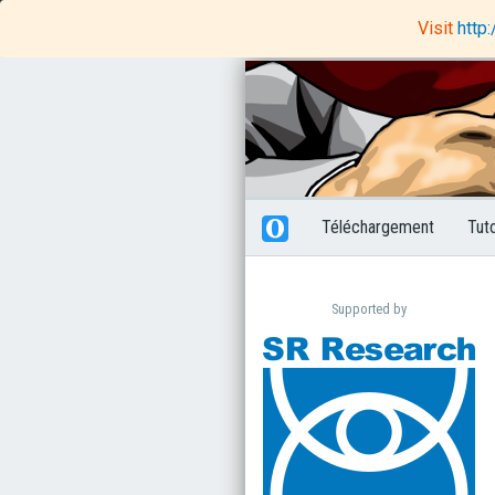
OpenSesame
Rapunzel Code Editor
Visit
http
Téléchargement
Tut
Supported by