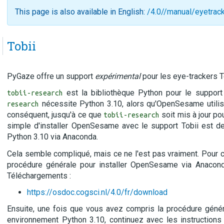
This page is also available in English:
/4.0//manual/eyetrack
Tobii
PyGaze offre un support
expérimental
pour les eye-trackers T
est la bibliothèque Python pour le support 
tobii-research
nécessite Python 3.10, alors qu'OpenSesame utilis
research
conséquent, jusqu'à ce que
soit mis à jour pou
tobii-research
simple d'installer OpenSesame avec le support Tobii est d
Python 3.10 via Anaconda.
Cela semble compliqué, mais ce ne l'est pas vraiment. Pour c
procédure générale pour installer OpenSesame via Anacon
Téléchargements :
https://osdoc.cogsci.nl/4.0/fr/download
Ensuite, une fois que vous avez compris la procédure géné
environnement Python 3.10, continuez avec les instruction