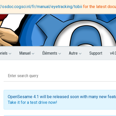
DataMatrix
Support forum
://osdoc.cogsci.nl/fr/manual/eyetracking/tobii
for the latest doc
oriels
Manuel
Éléments
Autre
Support
v4.
OpenSesame 4.1 will be released soon with many new feat
Take it for a test drive now!