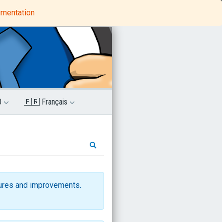
Python Tutorials
MindProbe
umentation
0
🇫🇷 Français
ures and improvements.