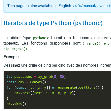
This page is also available in English:
/4.0//manual/javascri
Itérators de type Python (pythonic)
La bibliothèque
fournit des fonctions similaires 
pythonic
tableaux. Les fonctions disponibles sont :
,
range()
enu
.
zipLongest()
Exemple :
Dessinez une grille de cinq par cinq avec des nombres incrém
let
positions
=
xy_grid
(
5
,
50
)
const
cnv
=
Canvas
()
for
(
const
[
i
,
[
x
,
y
]]
of
enumerate
(
positions
))
{
cnv
.
text
({
text
:
i
,
x
:
x
,
y
:
y
})
}
cnv
.
show
()