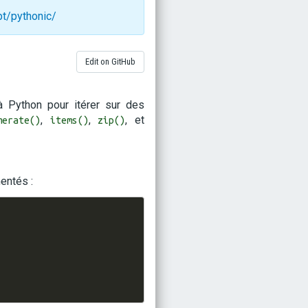
pt/pythonic/
Edit on GitHub
à Python pour itérer sur des
,
,
, et
merate()
items()
zip()
entés :