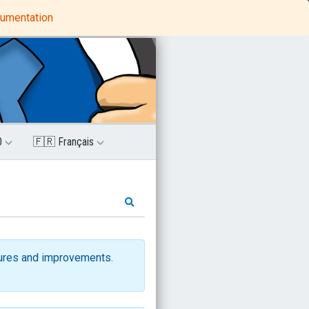
Python Tutorials
MindProbe
cumentation
0
🇫🇷 Français
ures and improvements.