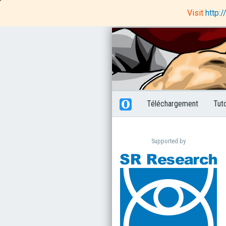
OpenSesame
Rapunzel Code Editor
Visit
http:
Téléchargement
Tut
Supported by