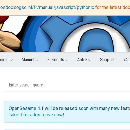
DataMatrix
Support forum
//osdoc.cogsci.nl/fr/manual/javascript/pythonic
for the latest do
oriels
Manuel
Éléments
Autre
Support
v4.
OpenSesame 4.1 will be released soon with many new feat
Take it for a test drive now!