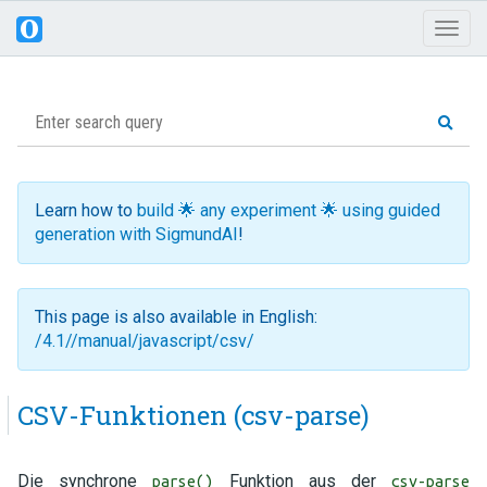
Toggl
naviga
Learn how to
build 🌟 any experiment 🌟 using guided
generation with SigmundAI
!
This page is also available in English:
/4.1//manual/javascript/csv/
CSV-Funktionen (csv-parse)
Die synchrone
Funktion aus der
parse()
csv-parse