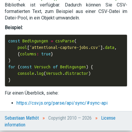
Bibliothek ist verfügbar. Dadurch können Sie CSV-
formatierten Text, zum Beispiel aus einer CSV-Datei im
Datei-Pool, in ein Objekt umwandeln.
Beispiel:
const
Bedingungen
=
csvParse
(
pool
[
'attentional-capture-jobs.csv'
].
data
,
{
columns
:
true
}
)
for
(
const
Versuch
of
Bedingungen
)
{
console
.
log
(
Versuch
.
distractor
)
}
Für einen Überblick, siehe:
https://csv.js.org/parse/api/sync/#sync-api
»
»
Sebastiaan Mathôt
Copyright 2010 — 2026
License
information