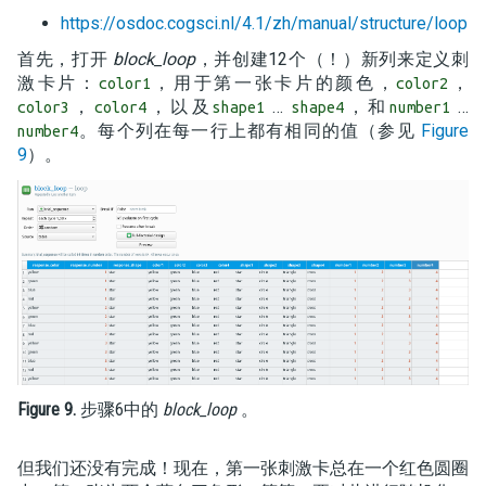
https://osdoc.cogsci.nl/4.1/zh/manual/structure/loop
首先，打开
block_loop
，并创建12个（！）新列来定义刺
激卡片：
，用于第一张卡片的颜色，
，
color1
color2
，
，以及
…
，和
…
color3
color4
shape1
shape4
number1
。每个列在每一行上都有相同的值（参见
Figure
number4
9
）。
Figure 9.
步骤6中的
block_loop
。
但我们还没有完成！现在，第一张刺激卡总在一个红色圆圈