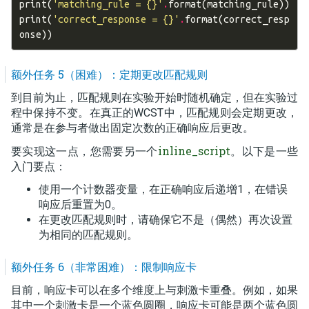
print
(
'matching_rule = 
{}
'
.
format
(
matching_rule
))
print
(
'correct_response = 
{}
'
.
format
(
correct_resp
onse
))
额外任务 5（困难）：定期更改匹配规则
到目前为止，匹配规则在实验开始时随机确定，但在实验过
程中保持不变。在真正的WCST中，匹配规则会定期更改，
通常是在参与者做出固定次数的正确响应后更改。
inline_script
要实现这一点，您需要另一个
。以下是一些
入门要点：
使用一个计数器变量，在正确响应后递增1，在错误
响应后重置为0。
在更改匹配规则时，请确保它不是（偶然）再次设置
为相同的匹配规则。
额外任务 6（非常困难）：限制响应卡
目前，响应卡可以在多个维度上与刺激卡重叠。例如，如果
其中一个刺激卡是一个蓝色圆圈，响应卡可能是两个蓝色圆