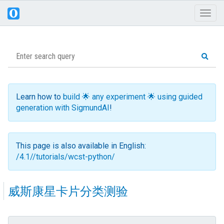
Toggl
naviga
Learn how to
build 🌟 any experiment 🌟 using guided
generation with SigmundAI
!
This page is also available in English:
/4.1//tutorials/wcst-python/
威斯康星卡片分类测验