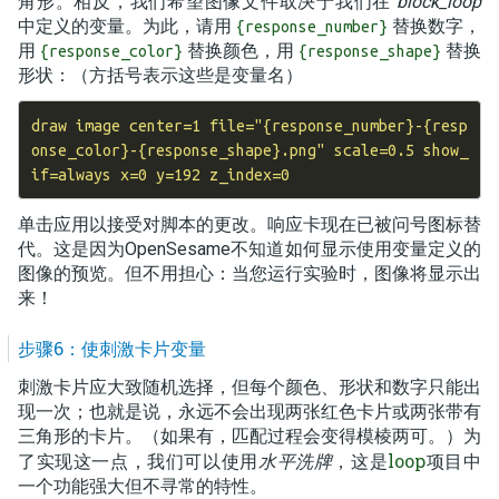
角形。相反，我们希望图像文件取决于我们在
block_loop
中定义的变量。为此，请用
替换数字，
{response_number}
用
替换颜色，用
替换
{response_color}
{response_shape}
形状：（方括号表示这些是变量名）
draw image center=1 file="{response_number}-{resp
onse_color}-{response_shape}.png" scale=0.5 show_
单击应用以接受对脚本的更改。响应卡现在已被问号图标替
代。这是因为OpenSesame不知道如何显示使用变量定义的
图像的预览。但不用担心：当您运行实验时，图像将显示出
来！
步骤6：使刺激卡片变量
刺激卡片应大致随机选择，但每个颜色、形状和数字只能出
现一次；也就是说，永远不会出现两张红色卡片或两张带有
三角形的卡片。（如果有，匹配过程会变得模棱两可。）为
loop
了实现这一点，我们可以使用
水平洗牌
，这是
项目中
一个功能强大但不寻常的特性。