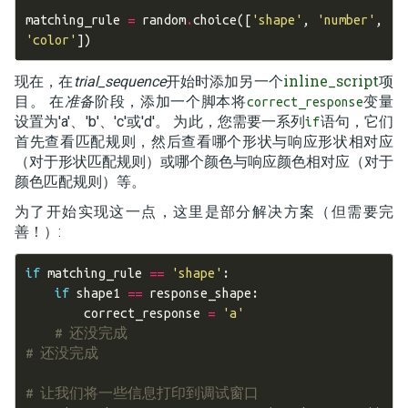
matching_rule
=
random
.
choice
([
'shape'
,
'number'
,
'color'
])
inline_script
现在，在
trial_sequence
开始时添加另一个
项
目。 在
准备
阶段，添加一个脚本将
变量
correct_response
设置为'a'、'b'、'c'或'd'。 为此，您需要一系列
语句，它们
if
首先查看匹配规则，然后查看哪个形状与响应形状相对应
（对于形状匹配规则）或哪个颜色与响应颜色相对应（对于
颜色匹配规则）等。
为了开始实现这一点，这里是部分解决方案（但需要完
善！）:
if
matching_rule
==
'shape'
:
if
shape1
==
response_shape
:
correct_response
=
'a'
# 还没完成
# 还没完成
# 让我们将一些信息打印到调试窗口