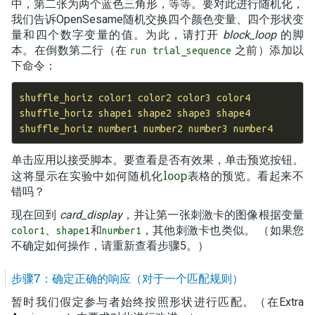
中，第二张为两个蓝色三角形，等等。要对此进行随机化，
我们告诉OpenSesame随机交换四个颜色变量、四个形状变
量和四个数字变量的值。为此，请打开
block_loop
的脚
本。在倒数第二行（在
之前）添加以
run trial_sequence
下命令：
shuffle_horiz color1 color2 color3 color4

shuffle_horiz shape1 shape2 shape3 shape4

单击应用以接受脚本。要查看是否有效果，单击预览按钮。
loop
这将显示在实验中如何随机化
表格的预览。看起来不
错吗？
现在回到
card_display
，并让第一张刺激卡的图像根据变量
、
和
，其他刺激卡也类似。 （如果您
color1
shape1
number1
不确定如何操作，请重新查看步骤5。）
步骤7：确定正确的响应（对于一个匹配规则）
暂时我们假定参与者始终按照形状进行匹配。（在Extra