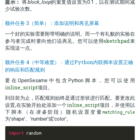
提示：
将
block_loop
的重复值设置为0.1，以在测试期间减
少试验次数。
额外任务 3（简单）：添加说明和再见屏幕
一个好的实验需要附带明确的说明。而一个有礼貌的实验在
sketchpad
参与者完成时要向他们说再见。您可以使用
来
实现这一点。
额外任务 4（中等难度）：通过Python内联脚本设置正确
的响应和匹配规则
要在OpenSesame中包含Python脚本，您可以使用
inline_script
项目。
到目前为止，匹配规则始终是通过形状进行匹配。要更改此
inline_script
设置,在实验开始处添加一个
项目，并使用以
下脚本（在
准备
阶段）随机设置变量
matching_rule
为'shape'、'number'或'color'。
import
random