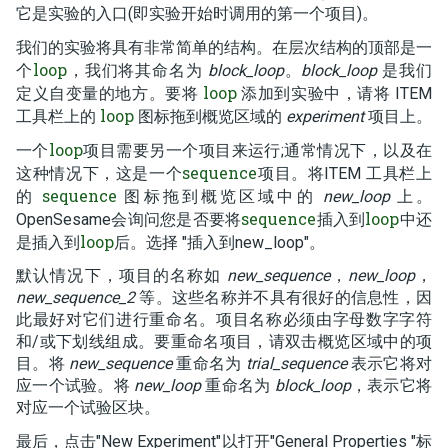
它是实验的入口(即实验开始时调用的第一个项目)。
我们的实验将具有非常简单的结构。在层次结构的顶部是一
loop
个
，我们将其命名为
block_loop
。
block_loop
是我们
loop
定义自变量的地方。要将
添加到实验中，请将 ITEM
loop
工具栏上的
图标拖到概览区域的
experiment
项目上。
loop
一个
项目需要另一个项目来运行;通常情况下，以及在
sequence
这种情况下，这是一个
项目。将ITEM 工具栏上
sequence
的
图标拖到概览区域中的
new_loop
上。
sequence
loop
OpenSesame会询问您是否要将
插入到
中还
loop
是插入到
后。选择 "插入到new_loop"。
默认情况下，项目的名称如
new_sequence
，
new_loop
，
new_sequence_2
等。这些名称并不具有很好的信息性，因
此最好对它们进行重命名。项目名称必须由字母数字字符
和/或下划线组成。要重命名项目，请双击概览区域中的项
目。将
new_sequence
重命名为
trial_sequence
表示它将对
应一个试验。将
new_loop
重命名为
block_loop
，表示它将
对应一个试验区块。
最后，点击"New Experiment"以打开"General Properties "标