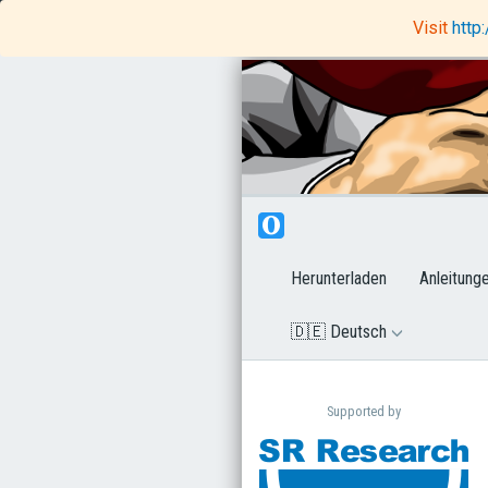
OpenSesame
Rapunzel Code Editor
Visit
http
Herunterladen
Anleitung
🇩🇪 Deutsch
Supported by