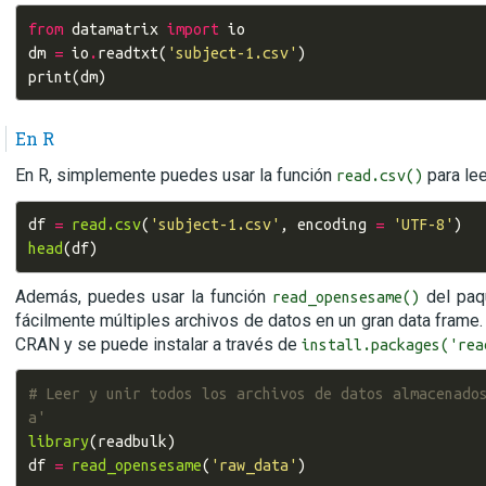
from
datamatrix
import
io
dm
=
io
.
readtxt
(
'subject-1.csv'
)
print
(
dm
)
En R
En R, simplemente puedes usar la función
para lee
read.csv()
df
=
read.csv
(
'subject-1.csv'
,
encoding
=
'UTF-8'
)
head
(
df
)
Además, puedes usar la función
del pa
read_opensesame()
fácilmente múltiples archivos de datos en un gran data frame.
CRAN y se puede instalar a través de
install.packages('rea
# Leer y unir todos los archivos de datos almacenado
a'
library
(
readbulk
)
df
=
read_opensesame
(
'raw_data'
)