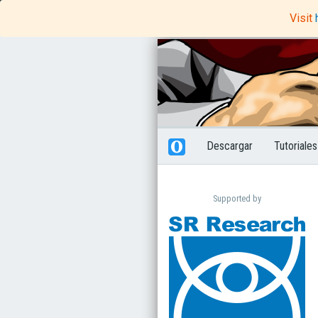
OpenSesame
Rapunzel Code Editor
Visit
Descargar
Tutoriale
Supported by