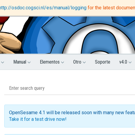
DataMatrix
Support forum
http://osdoc.cogsci.nl/es/manual/logging
for the latest documen
s
Manual
Elementos
Otro
Soporte
v4.0
OpenSesame 4.1 will be released soon with many new feat
Take it for a test drive now!