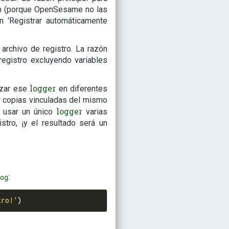
tan (porque OpenSesame no las
n 'Registrar automáticamente
 archivo de registro. La razón
registro excluyendo variables
logger
lizar ese
en diferentes
ar copias vinculadas del mismo
logger
e usar un único
varias
stro, ¡y el resultado será un
:
og
tro!'
)