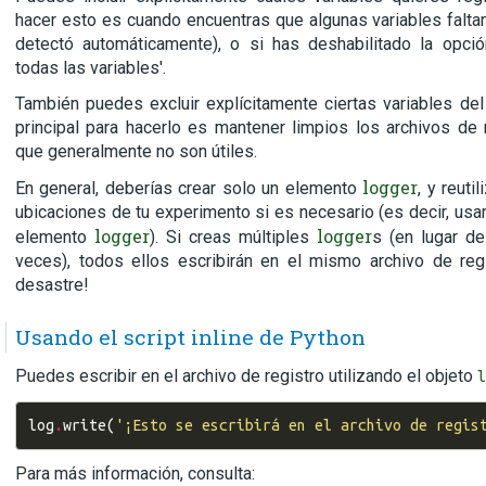
hacer esto es cuando encuentras que algunas variables fal
detectó automáticamente), o si has deshabilitado la opció
todas las variables'.
También puedes excluir explícitamente ciertas variables del
principal para hacerlo es mantener limpios los archivos de 
que generalmente no son útiles.
logger
En general, deberías crear solo un elemento
, y reuti
ubicaciones de tu experimento si es necesario (es decir, us
logger
logger
elemento
). Si creas múltiples
s (en lugar d
veces), todos ellos escribirán en el mismo archivo de regi
desastre!
Usando el script inline de Python
Puedes escribir en el archivo de registro utilizando el objeto
l
log
.
write
(
'¡Esto se escribirá en el archivo de regis
Para más información, consulta: